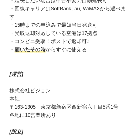
・延長したい場合は申告不要の自動延長可
・回線キャリアはSoftBank, au, WiMAXから選べま
す
・15時までの申込みで最短当日発送可
・受取返却対応している空港は17拠点
・コンビニ受取！ポストで返却可♪
・
届いたその時
からすぐに使える
[運営]
株式会社ビジョン
本社
〒163-1305 東京都新宿区西新宿六丁目5番1号
各地に10営業所あり
[設立]