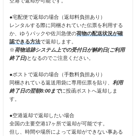
空港で返却が可能です。
●宅配便で返却の場合（返却料負担あり）
レンタルする際に同梱されていた伝票を利用する
か、ゆうパックや佐川急便の
荷物の配送状況が確
認できる方法
で返却します。
※
荷物追跡システム上での受付日が解約日(ご利用
終了日)
となるのでご注意ください。
●ポストで返却の場合（手数料負担あり）
同梱されている返送用袋に専用伝票を貼り、
利用
終了日の翌朝8:00まで
に投函ポストへ返却しま
す。
●空港返却で返却したい場合
全国の主要空港17ヶ所で返却が可能です。
但し、時間や場所によって返却ができない事ある