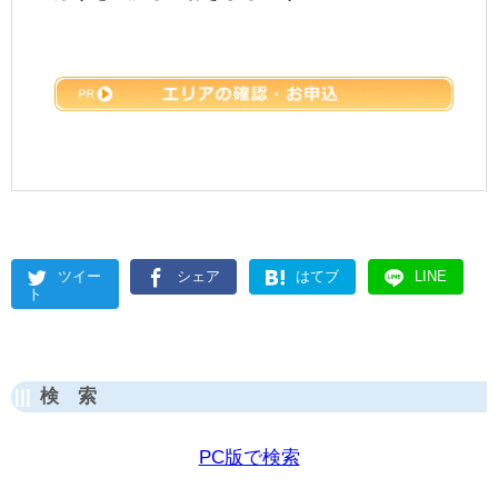
ツイー
シェア
はてブ
LINE
ト
検 索
PC版で検索